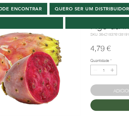
ODE ENCONTRAR
QUERO SER UM DISTRIBUIDO
Figo da Ín
SKU: 36421537613519
Preç
4,79 €
Quantidade
*
ADICI