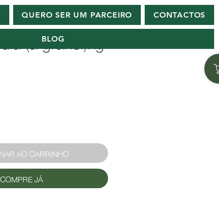
R
QUERO SER UM PARCEIRO
CONTACTOS
dia (a granel)kg
BLOG
1
o
ONAR AO CARRINHO
COMPRE JÁ